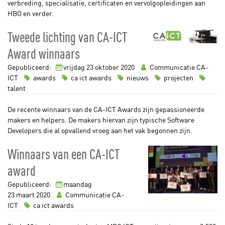
verbreding, specialisatie, certificaten en vervolgopleidingen aan
HBO en verder.
Tweede lichting van CA-ICT
Award winnaars
Gepubliceerd:
vrijdag 23
oktober
2020
Communicatie CA-
ICT
awards
ca ict awards
nieuws
projecten
talent
De recente winnaars van de CA-ICT Awards zijn gepassioneerde
makers en helpers. De makers hiervan zijn typische Software
Developers die al opvallend vroeg aan het vak begonnen zijn.
Winnaars van een CA-ICT
award
Gepubliceerd:
maandag
23
maart
2020
Communicatie CA-
ICT
ca ict awards