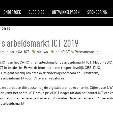
ONDERZOEK
SUBSIDIES
ONTWIKKELPADEN
SPONSORING
T 2019
rs arbeidsmarkt ICT 2019
municatie CA-ICT
nieuws
pr-eDICT
Permanente link
n ICT van het CA-ICT, het opleidingsfonds arbeidsmarkt ICT. Met pr-eDIC
T in brede zin. Er wordt informatie van respectievelijk CBS, DUO,
Het gaat hierbij om data over onderwijsinstroom en -uitstroom,
e arbeidsmarkt voor ICT’ers en vacatures.
es en beroepen die passen bij de digitaliserende economie. Cijfers van U
r komt het aantal ICT’ers in pr-eDICT hoger uit dan het aantal ICT’ers 
nen met uitgebreide arbeidsmarktinformatie. De arbeidsmarkt ICT verande
 de arbeidsmarkt.