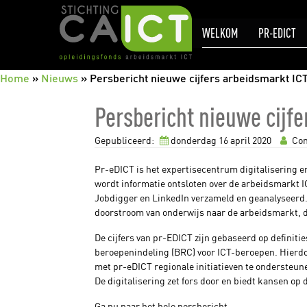
CAICT
WELKOM
PR-EDICT
Home
»
Nieuws
»
Persbericht nieuwe cijfers arbeidsmarkt IC
Persbericht nieuwe cijfe
Gepubliceerd:
donderdag 16
april
2020
Com
Pr-eDICT is het expertisecentrum digitalisering e
wordt informatie ontsloten over de arbeidsmarkt IC
Jobdigger en LinkedIn verzameld en geanalyseerd. 
doorstroom van onderwijs naar de arbeidsmarkt, d
De cijfers van pr-EDICT zijn gebaseerd op definiti
beroepenindeling (BRC) voor ICT-beroepen. Hierdoo
met pr-eDICT regionale initiatieven te ondersteu
De digitalisering zet fors door en biedt kansen op
Ga nu naar het hele persbericht.