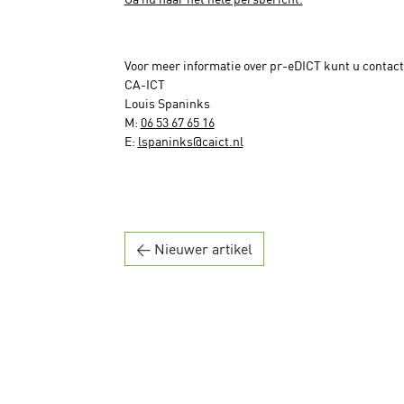
Voor meer informatie over pr-eDICT kunt u contac
CA-ICT
Louis Spaninks
M:
06 53 67 65 16
E:
lspaninks@caict.nl
← Nieuwer artikel