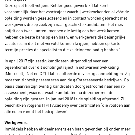
Deze opzet heeft volgens Kelder goed gewerkt: ‘Dat komt
voornamelijk door het voortraject waarbij werkzoekenden al vóór de
opleiding worden geselecteerd en in contact worden gebracht met
werkgevers die op zoek zijn naar geschikte kandidaten. Het mes
snijdt aan twee kanten: mensen die lastig aan het werk komen
hebben de beste kans op een baan, en werkgevers die belangrijke
vacatures in de it niet vervuld kunnen krijgen, hebben op korte
termijn precies de specialisten die ze dringend nodig hebben.’
In april 2017 zijn zestig kandidaten uitgenodigd voor een
bijeenkomst over dit scholingstraject in softwareontwikkeling
(Microsoft, .Net en C#). Dat resulteerde in veertig aanmeldingen. Zij
moesten zichzelf presenteren aan de geïnteresseerde bedrijven. Op
basis daarvan zijn twintig kandidaten doorgestroomd naar een it-
assessment, waarna twaalf kandidaten na de zomer met de
opleiding zijn gestart. In januari 2018 is de opleiding afgerond. Zij
beschikken volgens ITPH Academy over certificaten ‘die voldoen aan
alle eisen vanuit het bedrijfsleven’.
Werkgevers
Inmiddels hebben elf deelnemers een baan gevonden bij onder meer