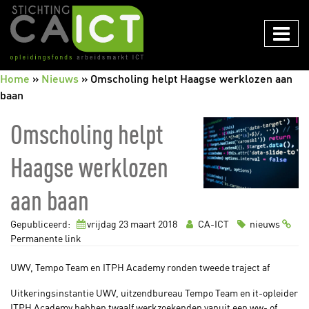
CAICT
Home
»
Nieuws
»
Omscholing helpt Haagse werklozen aan
baan
Omscholing helpt
Haagse werklozen
aan baan
Gepubliceerd:
vrijdag 23
maart
2018
CA-ICT
nieuws
Permanente link
UWV, Tempo Team en ITPH Academy ronden tweede traject af
Uitkeringsinstantie UWV, uitzendbureau Tempo Team en it-opleider
ITPH Academy hebben twaalf werkzoekenden vanuit een ww- of