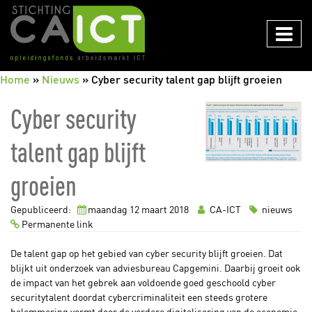
CAICT
Home
»
Nieuws
»
Cyber security talent gap blijft groeien
Cyber security
talent gap blijft
groeien
Gepubliceerd:
maandag 12
maart
2018
CA-ICT
nieuws
Permanente link
De talent gap op het gebied van cyber security blijft groeien. Dat
blijkt uit onderzoek van adviesbureau Capgemini. Daarbij groeit ook
de impact van het gebrek aan voldoende goed geschoold cyber
securitytalent doordat cybercriminaliteit een steeds grotere
belemmering vormt door de verdere digitalisering van de economie.