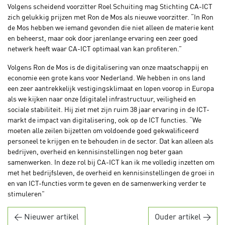
Volgens scheidend voorzitter Roel Schuiting mag Stichting CA-ICT
zich gelukkig prijzen met Ron de Mos als nieuwe voorzitter. “In Ron
de Mos hebben we iemand gevonden die niet alleen de materie kent
en beheerst, maar ook door jarenlange ervaring een zeer goed
netwerk heeft waar CA-ICT optimaal van kan profiteren.”
Volgens Ron de Mos is de digitalisering van onze maatschappij en
economie een grote kans voor Nederland. We hebben in ons land
een zeer aantrekkelijk vestigingsklimaat en lopen voorop in Europa
als we kijken naar onze (digitale) infrastructuur, veiligheid en
sociale stabiliteit. Hij ziet met zijn ruim 38 jaar ervaring in de ICT-
markt de impact van digitalisering, ook op de ICT functies. “We
moeten alle zeilen bijzetten om voldoende goed gekwalificeerd
personeel te krijgen en te behouden in de sector. Dat kan alleen als
bedrijven, overheid en kennisinstellingen nog beter gaan
samenwerken. In deze rol bij CA-ICT kan ik me volledig inzetten om
met het bedrijfsleven, de overheid en kennisinstellingen de groei in
en van ICT-functies vorm te geven en de samenwerking verder te
stimuleren”
← Nieuwer artikel
Ouder artikel →