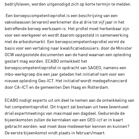
bedrijfsleven, worden uitgenodigd zich op korte termijn te melden.
Een beroepscompetentieprofiel is een beschrijving van een
vakvolwassen (ervaren) werknemer die al drie tot vijf jaar in het
betreffende beroep werkzaam is. Het profiel moet herkenbaar zijn
voor een werkgever en wordt daarom opgesteld in samenwerking
met de arbeidsmarkt. Een beroepscompetentieprofiel vormt de
basis voor een vertaling naar kwalificatiedossiers: door de Minister
OCW vastgestelde documenten aan de hand waarvan een opleiding
gestart mag worden. ECABO ontwikkelt het
beroepscompetentieprofiel in opdracht van SAGEO, namens een
mbo-werkgroep die een jaar geleden het initiatief nam voor een
nieuwe opleiding Geo-ICT. Het initiatief wordt medegefinancierd
door CA-ICT en de gemeenten Den Haag en Rotterdam.
ECABO nodigt experts uit om deel te nemen aan de ontwikkeling van
het competentieprofiel. Dit traject zal bestaan uit twee (eventueel
drie) expertmeetings van maximaal een dagdeel. Gedurende de
bijeenkomsten zullen de kerntaken van een GEO-ict’er in kaart
gebracht worden: wat moet deze medewerker kennen en kunnen?
De eerste bijeenkomst vindt plaats in februari/maart.