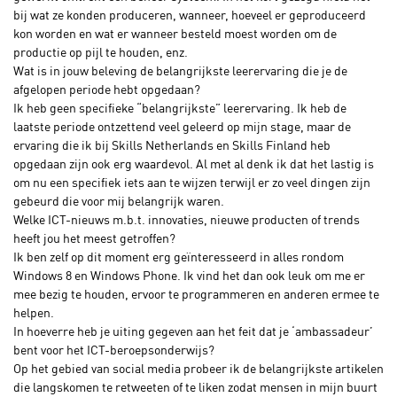
bij wat ze konden produceren, wanneer, hoeveel er geproduceerd
kon worden en wat er wanneer besteld moest worden om de
productie op pijl te houden, enz.
Wat is in jouw beleving de belangrijkste leerervaring die je de
afgelopen periode hebt opgedaan?
Ik heb geen specifieke “belangrijkste” leerervaring. Ik heb de
laatste periode ontzettend veel geleerd op mijn stage, maar de
ervaring die ik bij Skills Netherlands en Skills Finland heb
opgedaan zijn ook erg waardevol. Al met al denk ik dat het lastig is
om nu een specifiek iets aan te wijzen terwijl er zo veel dingen zijn
gebeurd die voor mij belangrijk waren.
Welke ICT-nieuws m.b.t. innovaties, nieuwe producten of trends
heeft jou het meest getroffen?
Ik ben zelf op dit moment erg geïnteresseerd in alles rondom
Windows 8 en Windows Phone. Ik vind het dan ook leuk om me er
mee bezig te houden, ervoor te programmeren en anderen ermee te
helpen.
In hoeverre heb je uiting gegeven aan het feit dat je ‘ambassadeur’
bent voor het ICT-beroepsonderwijs?
Op het gebied van social media probeer ik de belangrijkste artikelen
die langskomen te retweeten of te liken zodat mensen in mijn buurt