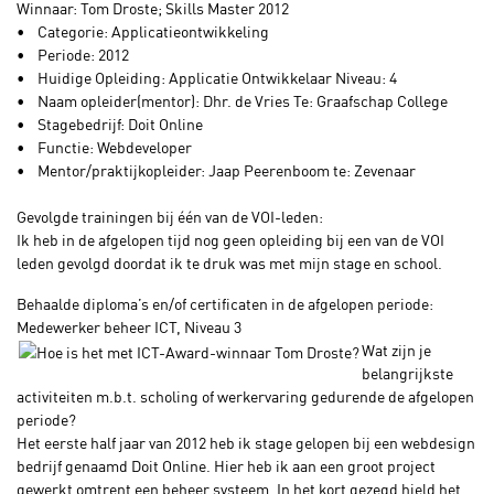
Winnaar: Tom Droste; Skills Master 2012
• Categorie: Applicatieontwikkeling
• Periode: 2012
• Huidige Opleiding: Applicatie Ontwikkelaar Niveau: 4
• Naam opleider(mentor): Dhr. de Vries Te: Graafschap College
• Stagebedrijf: Doit Online
• Functie: Webdeveloper
• Mentor/praktijkopleider: Jaap Peerenboom te: Zevenaar
Gevolgde trainingen bij één van de VOI-leden:
Ik heb in de afgelopen tijd nog geen opleiding bij een van de VOI
leden gevolgd doordat ik te druk was met mijn stage en school.
Behaalde diploma’s en/of certificaten in de afgelopen periode:
Medewerker beheer ICT, Niveau 3
Wat zijn je
belangrijkste
activiteiten m.b.t. scholing of werkervaring gedurende de afgelopen
periode?
Het eerste half jaar van 2012 heb ik stage gelopen bij een webdesign
bedrijf genaamd Doit Online. Hier heb ik aan een groot project
gewerkt omtrent een beheer systeem. In het kort gezegd hield het